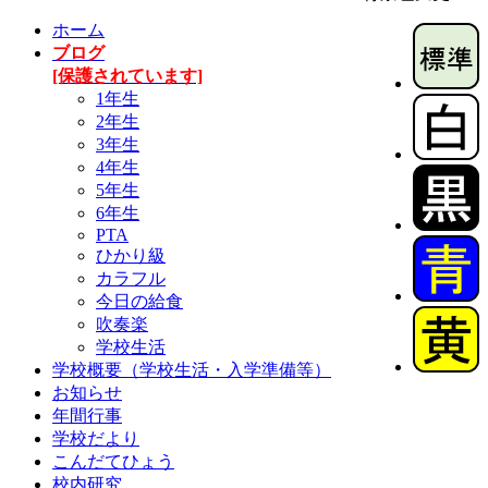
ホーム
ブログ
[保護されています]
1年生
2年生
3年生
4年生
5年生
6年生
PTA
ひかり級
カラフル
今日の給食
吹奏楽
学校生活
学校概要（学校生活・入学準備等）
お知らせ
年間行事
学校だより
こんだてひょう
校内研究