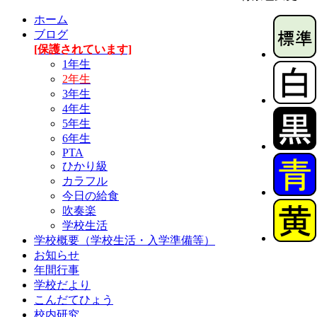
ホーム
ブログ
[保護されています]
1年生
2年生
3年生
4年生
5年生
6年生
PTA
ひかり級
カラフル
今日の給食
吹奏楽
学校生活
学校概要（学校生活・入学準備等）
お知らせ
年間行事
学校だより
こんだてひょう
校内研究