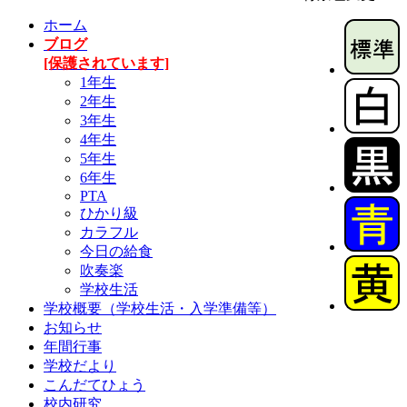
ホーム
ブログ
[保護されています]
1年生
2年生
3年生
4年生
5年生
6年生
PTA
ひかり級
カラフル
今日の給食
吹奏楽
学校生活
学校概要（学校生活・入学準備等）
お知らせ
年間行事
学校だより
こんだてひょう
校内研究