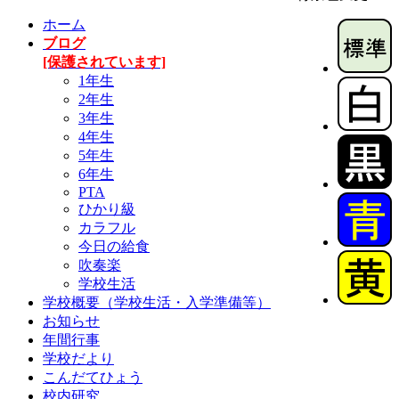
ホーム
ブログ
[保護されています]
1年生
2年生
3年生
4年生
5年生
6年生
PTA
ひかり級
カラフル
今日の給食
吹奏楽
学校生活
学校概要（学校生活・入学準備等）
お知らせ
年間行事
学校だより
こんだてひょう
校内研究