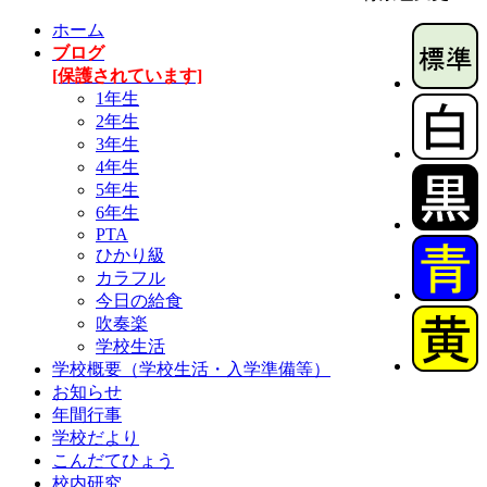
ホーム
ブログ
[保護されています]
1年生
2年生
3年生
4年生
5年生
6年生
PTA
ひかり級
カラフル
今日の給食
吹奏楽
学校生活
学校概要（学校生活・入学準備等）
お知らせ
年間行事
学校だより
こんだてひょう
校内研究