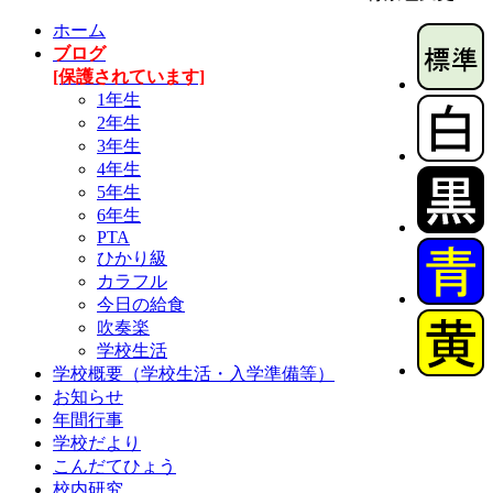
ホーム
ブログ
[保護されています]
1年生
2年生
3年生
4年生
5年生
6年生
PTA
ひかり級
カラフル
今日の給食
吹奏楽
学校生活
学校概要（学校生活・入学準備等）
お知らせ
年間行事
学校だより
こんだてひょう
校内研究